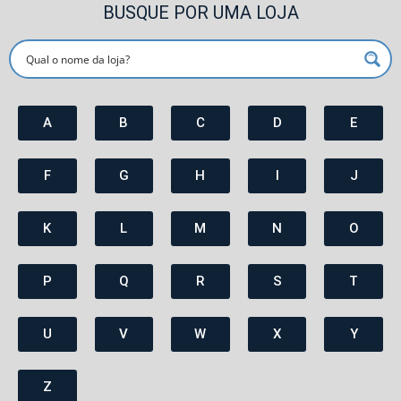
BUSQUE POR UMA LOJA
A
B
C
D
E
F
G
H
I
J
K
L
M
N
O
P
Q
R
S
T
U
V
W
X
Y
Z