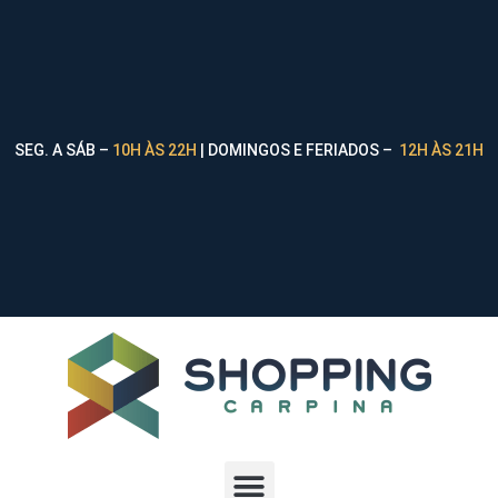
SEG. A SÁB –
10H ÀS 22H
| DOMINGOS E FERIADOS –
12H ÀS 21H