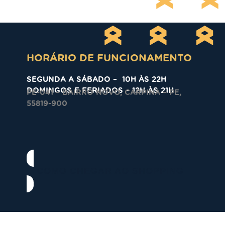
HORÁRIO DE FUNCIONAMENTO
SEGUNDA A SÁBADO – 10H ÀS 22H
DOMINGOS E FERIADOS – 12H ÀS 21H
PE-041 – BAIRRO NOVO, CARPINA – PE,
55819-900
COMO CHEGAR AO SHOPPING