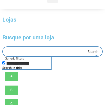
Lojas
Busque por uma loja
Search
Generic filters
Hidden label
Search in title
A
B
C