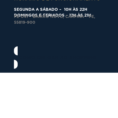
SEGUNDA A SÁBADO – 10H ÀS 22H
DOMINGOS E FERIADOS – 12H ÀS 21H
PE-041 – BAIRRO NOVO, CARPINA – PE,
55819-900
COMO CHEGAR AO SHOPPING
Desenvolvido pela
crobin.co.uk