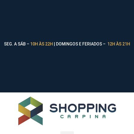
SEG. A SÁB –
10H ÀS 22H
| DOMINGOS E FERIADOS –
12H ÀS 21H