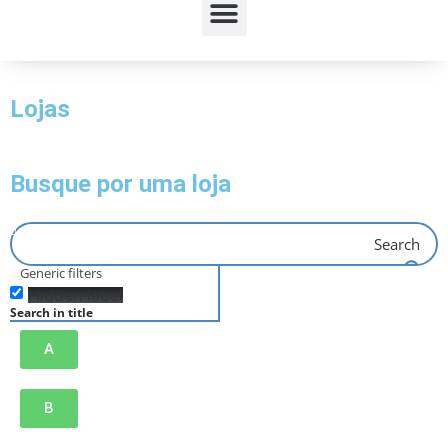
Lojas
Busque por uma loja
Search
Generic filters
Hidden label
Search in title
A
B