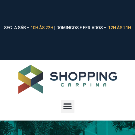
SEG. A SÁB –
10H ÀS 22H
| DOMINGOS E FERIADOS –
12H ÀS 21H